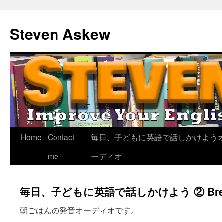
Skip
to
Steven Askew
content
Home
Contact
毎日、子どもに英語で話しかけよう
me
ーディオ
毎日、子どもに英語で話しかけよう ② Break
朝ごはんの発音オーディオです。